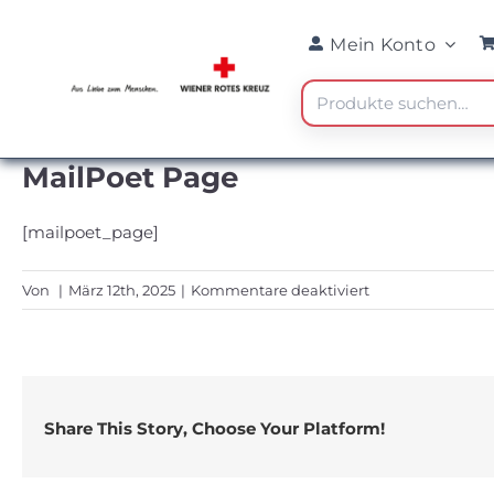
Skip
Mein Konto
to
content
Suche
nach:
MailPoet Page
[mailpoet_page]
für
Von
|
März 12th, 2025
|
Kommentare deaktiviert
MailPoet
Page
Share This Story, Choose Your Platform!