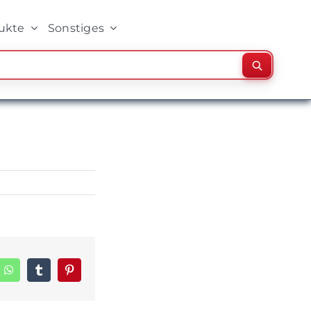
ukte
Sonstiges
Suchen
edIn
WhatsApp
Tumblr
Pinterest