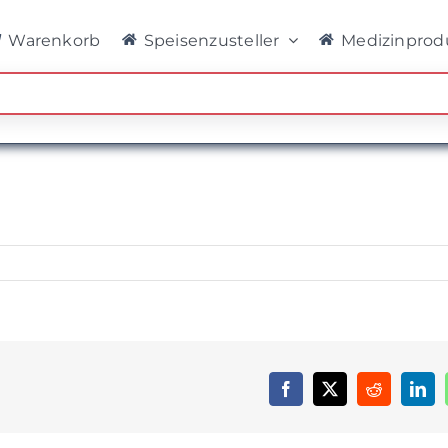
Warenkorb
Speisenzusteller
Medizinprod
Facebook
X
Reddit
Link