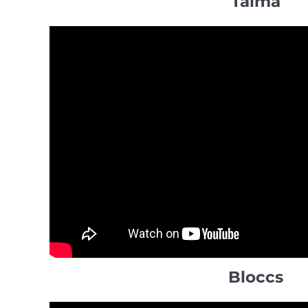
Taima
Bloccs