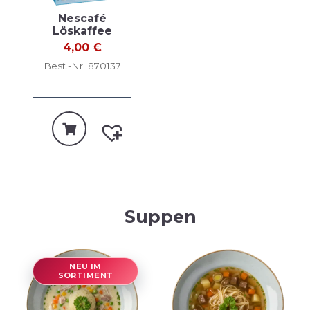
Nescafé
Löskaffee
4,00
€
Best.-Nr: 870137
Suppen
NEU IM
SORTIMENT