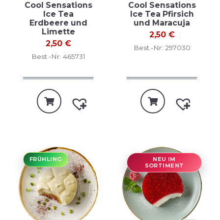
Cool Sensations
Cool Sensations
Ice Tea
Ice Tea Pfirsich
Erdbeere und
und Maracuja
Limette
2,50
€
2,50
€
Best.-Nr: 297030
Best.-Nr: 465731
FRÜHLING
NEU IM
SORTIMENT