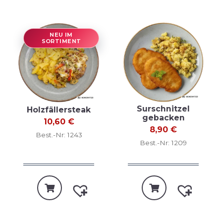
NEU IM
SORTIMENT
Surschnitzel
Holzfällersteak
gebacken
10,60
€
8,90
€
Best.-Nr: 1243
Best.-Nr: 1209