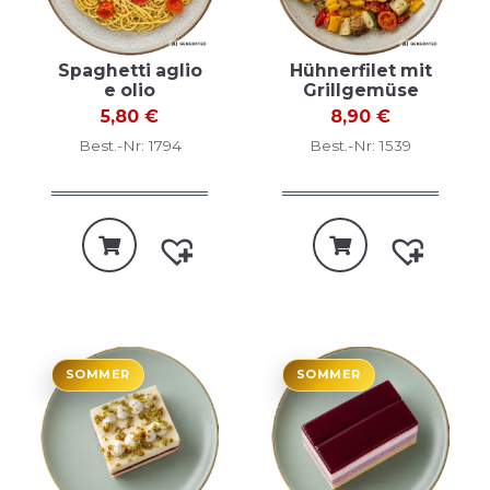
Spaghetti aglio
Hühnerfilet mit
e olio
Grillgemüse
5,80
€
8,90
€
Best.-Nr: 1794
Best.-Nr: 1539
SOMMER
SOMMER