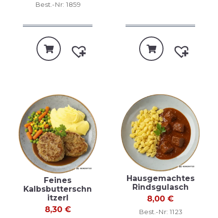
Best.-Nr: 1859
Hausgemachtes
Feines
Rindsgulasch
Kalbsbutterschn
itzerl
8,00
€
8,30
€
Best.-Nr: 1123