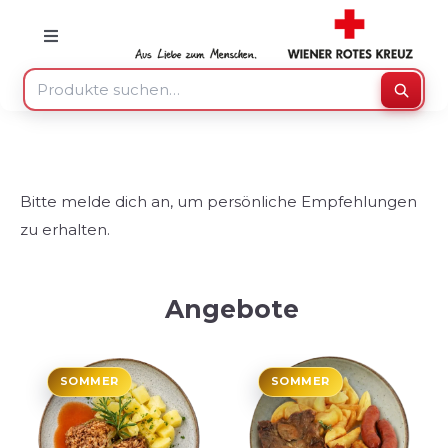
Skip
to
Toggle
Navigation
content
Suche
Suche
nach:
Mein Konto
Bitte melde dich an, um persönliche Empfehlungen
Warenkorb
zu erhalten.
Speisenzusteller
Angebote
Medizinprodukte
SOMMER
SOMMER
Sonstiges