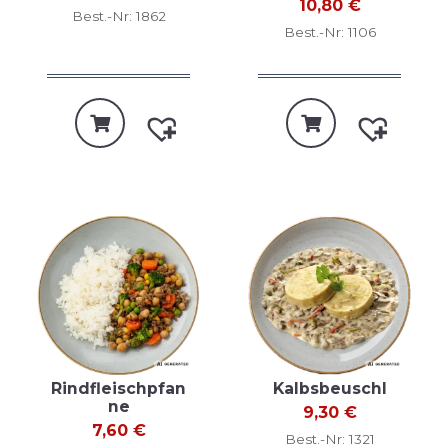
10,80
€
Best.-Nr: 1862
Best.-Nr: 1106
Rindfleischpfan
Kalbsbeuschl
ne
9,30
€
7,60
€
Best.-Nr: 1321