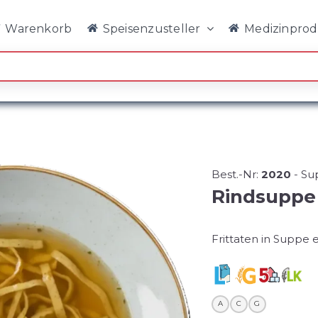
Warenkorb
Speisenzusteller
Medizinpro
Best.-Nr:
2020
-
Su
Rindsuppe 
Frittaten in Suppe 
A
C
G