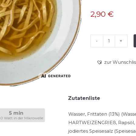
2,90
€
Rindsuppe
mit
Frittaten
zur Wunschlis
Menge
Zutatenliste
5 min
Wasser, Frittaten (13%) (W
00 Watt in der Mikrowelle
HARTWEIZENGRIEß, Rapsöl
jodiertes Speisesalz (Speisesa