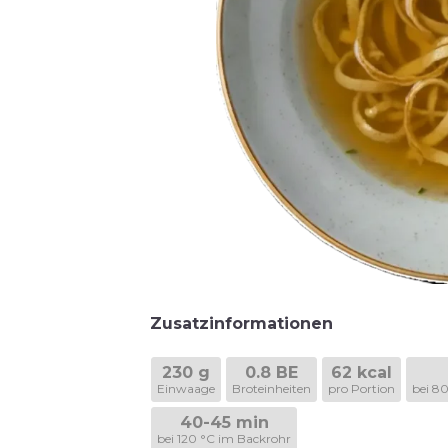
Zusatzinformationen
230 g
0.8 BE
62 kcal
Einwaage
Broteinheiten
pro Portion
bei 8
40-45 min
bei 120 °C im Backrohr