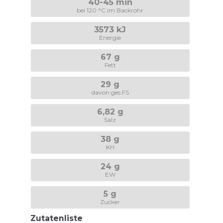
40-45 min
bei 120 °C im Backrohr
3573 kJ
Energie
67 g
Fett
29 g
davon ges.FS
6,82 g
Salz
38 g
KH
24 g
EW
5 g
Zucker
Zutatenliste