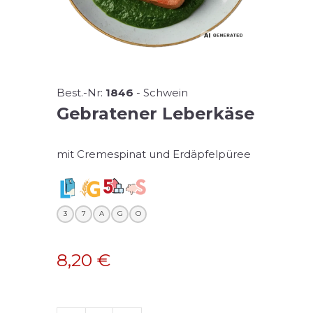
Best.-Nr:
1846
-
Schwein
Gebratener Leberkäse
mit Cremespinat und Erdäpfelpüree
3
7
A
G
O
8,20
€