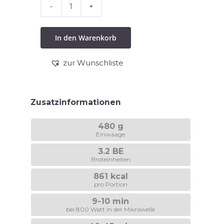
Gebratener
Leberkäse
In den Warenkorb
Menge
zur Wunschliste
Zusatzinformationen
480 g
Einwaage
3.2 BE
Broteinheiten
861 kcal
pro Portion
9-10 min
bei 800 Watt in der Mikrowelle