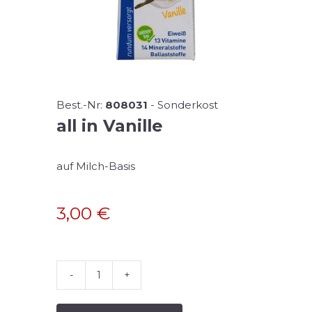
Best.-Nr:
808031
-
Sonderkost
all in Vanille
auf Milch-Basis
3,00
€
all
in