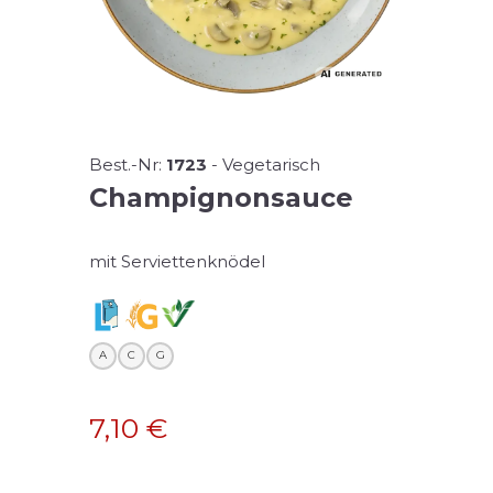
Best.-Nr:
1723
-
Vegetarisch
Champignonsauce
mit Serviettenknödel
A
C
G
7,10
€