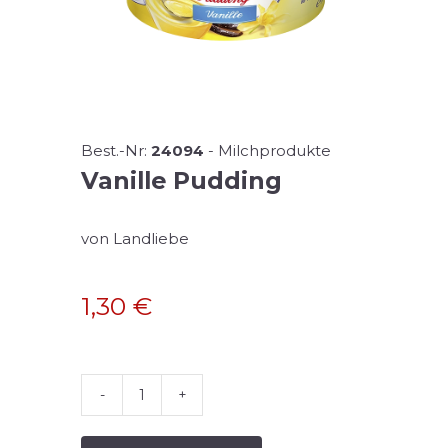
Best.-Nr:
24094
-
Milchprodukte
Vanille Pudding
von Landliebe
1,30
€
Vanille
Pudding