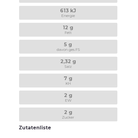
613 kJ
Energie
12 g
Fett
5 g
davon ges.FS
2,32 g
Salz
7 g
KH
2 g
EW
2 g
Zucker
Zutatenliste