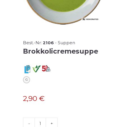
Best.-Nr:
2106
-
Suppen
Brokkolicremesuppe
G
2,90
€