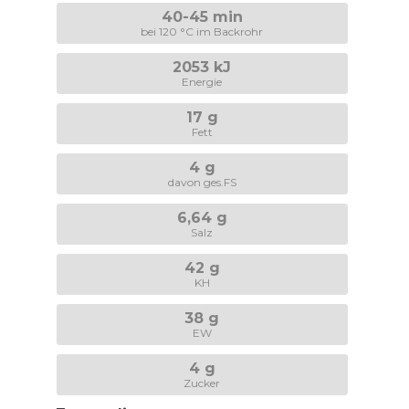
40-45 min
bei 120 °C im Backrohr
2053 kJ
Energie
17 g
Fett
4 g
davon ges.FS
6,64 g
Salz
42 g
KH
38 g
EW
4 g
Zucker