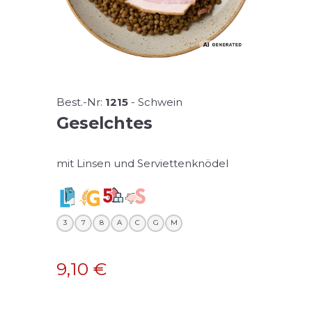
Best.-Nr:
1215
-
Schwein
Geselchtes
mit Linsen und Serviettenknödel
3
7
8
A
C
G
M
9,10
€