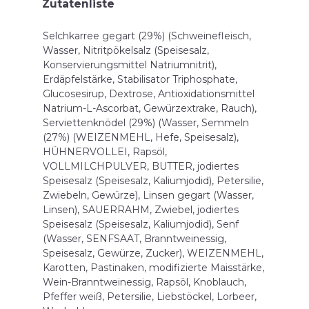
Zutatenliste
Selchkarree gegart (29%) (Schweinefleisch,
Wasser, Nitritpökelsalz (Speisesalz,
Konservierungsmittel Natriumnitrit),
Erdäpfelstärke, Stabilisator Triphosphate,
Glucosesirup, Dextrose, Antioxidationsmittel
Natrium-L-Ascorbat, Gewürzextrake, Rauch),
Serviettenknödel (29%) (Wasser, Semmeln
(27%) (WEIZENMEHL, Hefe, Speisesalz),
HÜHNERVOLLEI, Rapsöl,
VOLLMILCHPULVER, BUTTER, jodiertes
Speisesalz (Speisesalz, Kaliumjodid), Petersilie,
Zwiebeln, Gewürze), Linsen gegart (Wasser,
Linsen), SAUERRAHM, Zwiebel, jodiertes
Speisesalz (Speisesalz, Kaliumjodid), Senf
(Wasser, SENFSAAT, Branntweinessig,
Speisesalz, Gewürze, Zucker), WEIZENMEHL,
Karotten, Pastinaken, modifizierte Maisstärke,
Wein-Branntweinessig, Rapsöl, Knoblauch,
Pfeffer weiß, Petersilie, Liebstöckel, Lorbeer,