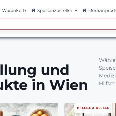
Warenkorb
Speisenzusteller
Medizinprod
Wählen
llung und
Speise
Medizi
kte in Wien
Hilfsm
PFLEGE & ALLTAG