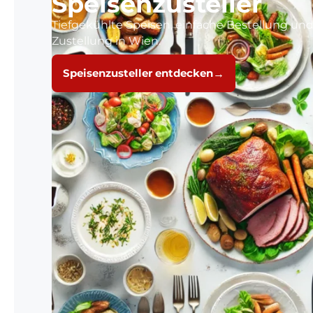
Speisenzusteller
Tiefgekühlte Speisen, einfache Bestellung und
Zustellung in Wien.
Speisenzusteller entdecken