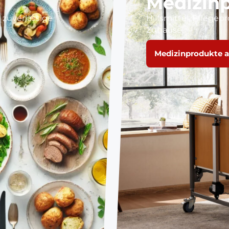
Medizin
 zuverlässige
Hilfsmittel, Pflege
Zuhause.
Medizinprodukte 