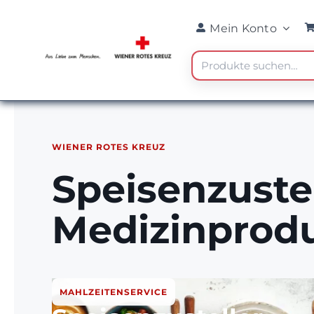
Skip
Mein Konto
to
content
Suche
nach:
WIENER ROTES KREUZ
Speisenzuste
Medizinprodu
MAHLZEITENSERVICE