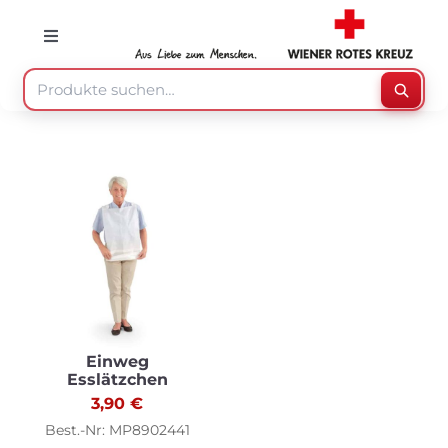
Skip
to
Toggle
Navigation
content
Suche
Suche
nach:
Mein Konto
Warenkorb
Speisenzusteller
Medizinprodukte
Einweg
Esslätzchen
3,90
€
Sonstiges
Best.-Nr: MP8902441