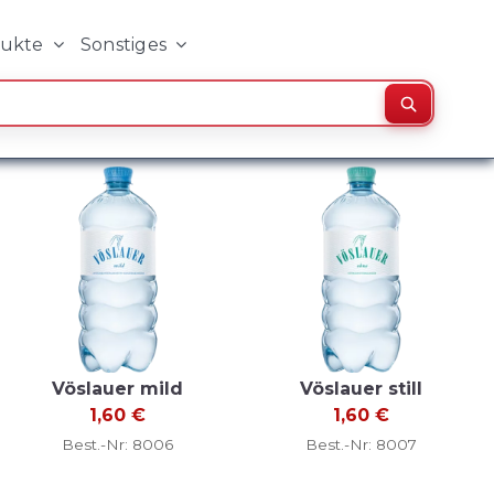
dukte
Sonstiges
Suchen
Vöslauer mild
Vöslauer still
1,60
€
1,60
€
Best.-Nr: 8006
Best.-Nr: 8007