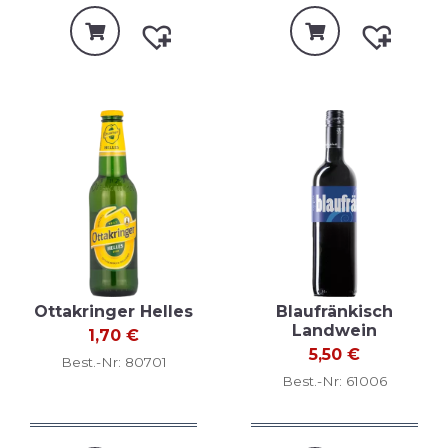
Ottakringer Helles
Blaufränkisch
Landwein
1,70
€
5,50
€
Best.-Nr: 80701
Best.-Nr: 61006