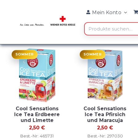
Skip
Mein Konto
to
content
Suche
nach:
SOMMER
SOMMER
Cool Sensations
Cool Sensations
Ice Tea Erdbeere
Ice Tea Pfirsich
und Limette
und Maracuja
2,50
€
2,50
€
Best.-Nr: 465731
Best.-Nr: 297030