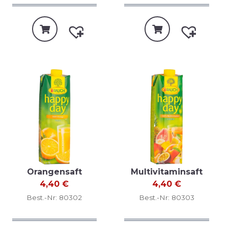
Orangensaft
Multivitaminsaft
4,40
€
4,40
€
Best.-Nr: 80302
Best.-Nr: 80303