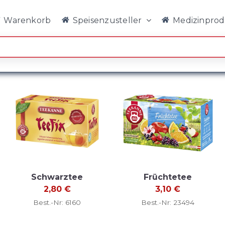
Warenkorb
Speisenzusteller
Medizinpro
Schwarztee
Früchtetee
2,80
€
3,10
€
Best.-Nr: 6160
Best.-Nr: 23494