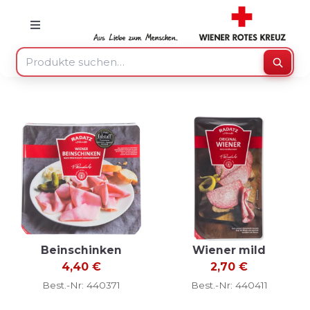
Skip
to
Toggle
Navigation
content
Suche
Suche
nach:
Mein Konto
Warenkorb
Speisenzusteller
Medizinprodukte
Beinschinken
Wiener mild
4,40
€
2,70
€
Best.-Nr: 440371
Best.-Nr: 440411
Sonstiges