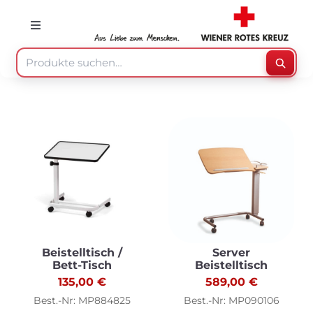
Skip
to
Toggle
Navigation
content
Suche
Suche
nach:
Mein Konto
Warenkorb
Speisenzusteller
Medizinprodukte
Beistelltisch /
Server
Bett-Tisch
Beistelltisch
135,00
€
589,00
€
Sonstiges
Best.-Nr: MP884825
Best.-Nr: MP090106