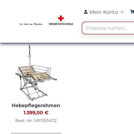
Skip
Mein Konto
to
content
Suche
nach:
Hebepflegerahmen
1.399,00
€
Best.-Nr: MP3534112