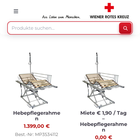
Skip
to
Toggle
Navigation
content
Suche
Suche
nach:
Mein Konto
Warenkorb
Speisenzusteller
Medizinprodukte
Hebepflegerahme
Miete € 1,90 / Tag
n
–
Hebepflegerahme
1.399,00
€
n
Sonstiges
Best.-Nr: MP3534112
0,00
€