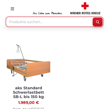
Skip
to
Toggle
Navigation
content
Suche
Suche
nach:
Mein Konto
Warenkorb
Speisenzusteller
Medizinprodukte
aks Standard
Schwerlastbett
SB-L bis 150 kg
1.989,00
€
Sonstiges