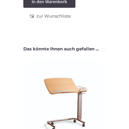
In den Warenkorb
Allegra
20-
zur Wunschliste
80
Menge
Das könnte Ihnen auch gefallen …