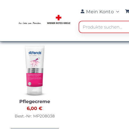
Skip
Mein Konto
to
content
Suche
nach:
Pflegecreme
6,00
€
Best.-Nr: MP208038