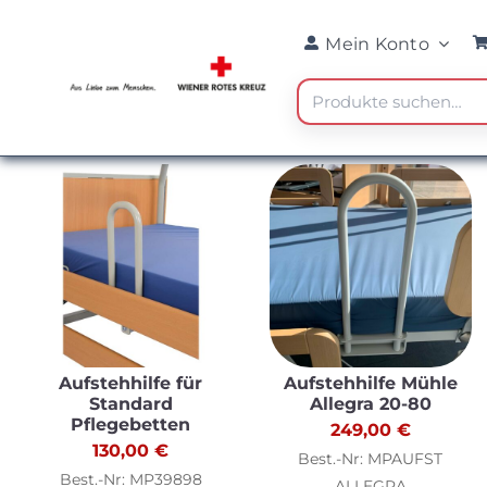
Skip
Mein Konto
to
content
Suche
nach:
Aufstehhilfe für
Aufstehhilfe Mühle
Standard
Allegra 20-80
Pflegebetten
249,00
€
130,00
€
Best.-Nr: MPAUFST
Best.-Nr: MP39898
ALLEGRA