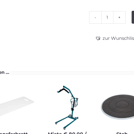
Haltegürtel
Menge
zur Wunschlis
en …