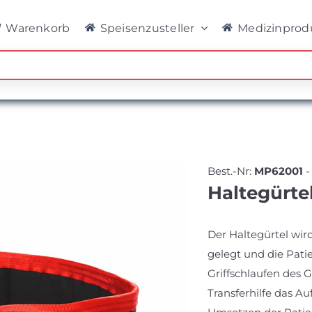
Warenkorb
Speisenzusteller
Medizinprod
Best.-Nr:
MP62001
Haltegürte
Der Haltegürtel wird
gelegt und die Pati
Griffschlaufen des Gü
Transferhilfe das A