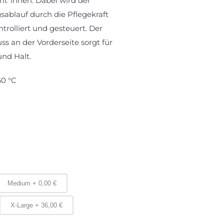
t*innen. Dabei wird der
blauf durch die Pflegekraft
rolliert und gesteuert. Der
uss an der Vorderseite sorgt für
und Halt.
0 °C
Medium
+
0,00
€
X-Large
+
36,00
€