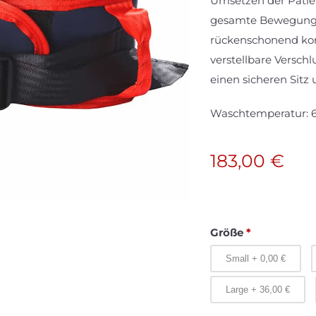
Umsetzen der Patien
gesamte Bewegungsa
rückenschonend kont
verstellbare Verschl
einen sicheren Sitz 
Waschtemperatur: 6
183,00
€
Größe
*
Small
+
0,00
€
Large
+
36,00
€