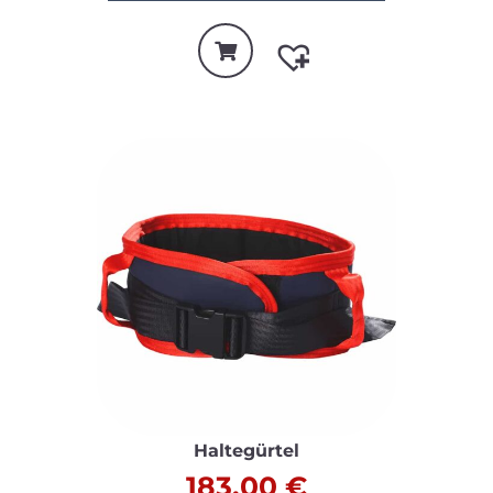
Haltegürtel
183,00
€