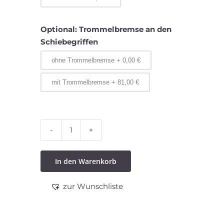
Optional: Trommelbremse an den
Schiebegriffen
ohne Trommelbremse
+
0,00
€
mit Trommelbremse
+
81,00
€
Standard-
Rollstuhl
In den Warenkorb
„Budget“
Menge
zur Wunschliste