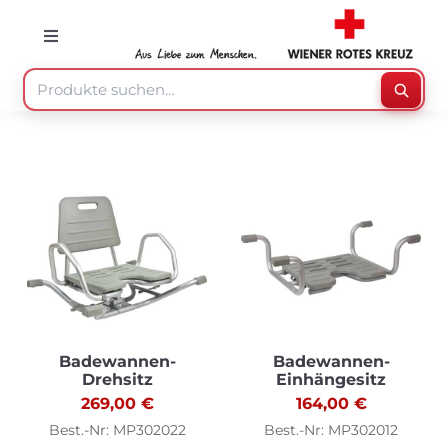
Skip
to
Toggle
Navigation
content
Suche
Suche
nach:
Mein Konto
Warenkorb
Speisenzusteller
Medizinprodukte
Badewannen-
Badewannen-
Drehsitz
Einhängesitz
269,00
€
164,00
€
Sonstiges
Best.-Nr: MP302022
Best.-Nr: MP302012