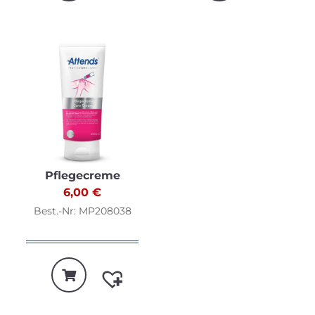
Pflegecreme
6,00
€
Best.-Nr: MP208038